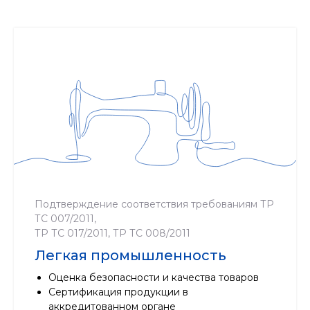
Собственн
лаборатории и орга
сертификац
Современное
оборудование
Автоматизация
Надежность
Подтверждение соответствия требованиям ТР
ТС 007/2011,
ТР ТС 017/2011, ТР ТС 008/2011
Легкая промышленность
Оценка безопасности и качества товаров
Качес
Сертификация продукции в
Д
аккредитованном органе